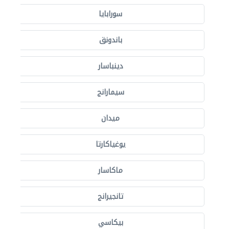
سورابايا
باندونق
دينباسار
سيمارانج
ميدان
يوغياكارتا
ماكاسار
تانجيرانج
بيكاسي