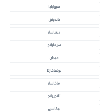
سورابايا
باندونق
دينباسار
سيمارانج
ميدان
يوغياكارتا
ماكاسار
تانجيرانج
بيكاسي