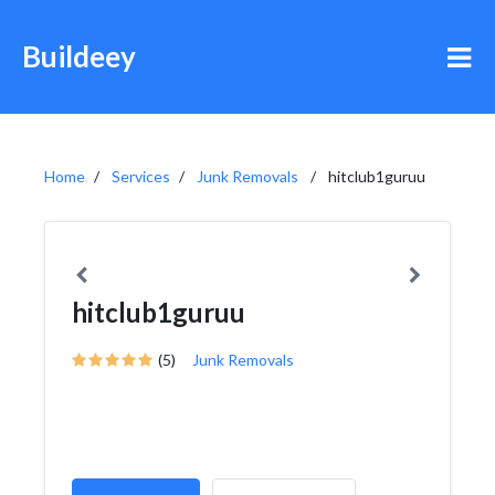
Buildeey
Home
Services
Junk Removals
hitclub1guruu
hitclub1guruu
(5)
Junk Removals