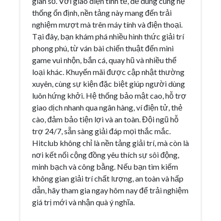
gian số. Với giao diện tinh tế, dễ dùng cùng hệ
thống ổn định, nền tảng này mang đến trải
nghiệm mượt mà trên máy tính và điện thoại.
Tại đây, bạn khám phá nhiều hình thức giải trí
phong phú, từ ván bài chiến thuật đến mini
game vui nhộn, bắn cá, quay hũ và nhiều thể
loại khác. Khuyến mãi được cập nhật thường
xuyên, cùng sự kiện đặc biệt giúp người dùng
luôn hứng khởi. Hệ thống bảo mật cao, hỗ trợ
giao dịch nhanh qua ngân hàng, ví điện tử, thẻ
cào, đảm bảo tiện lợi và an toàn. Đội ngũ hỗ
trợ 24/7, sẵn sàng giải đáp mọi thắc mắc.
Hitclub không chỉ là nền tảng giải trí, mà còn là
nơi kết nối cộng đồng yêu thích sự sôi động,
minh bạch và công bằng. Nếu bạn tìm kiếm
không gian giải trí chất lượng, an toàn và hấp
dẫn, hãy tham gia ngay hôm nay để trải nghiệm
giá trị mới và nhận quà ý nghĩa.