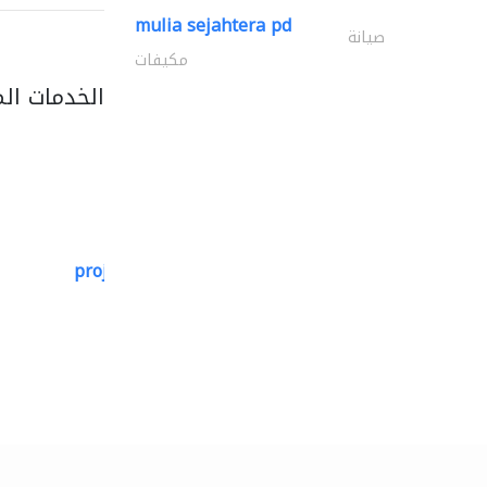
mulia sejahtera pd
صيانة
مكيفات
الخدمات ال
projeco contracting interior..
التصميم المعماري