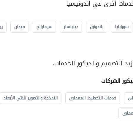
مات أخرى في اندونيسيا
سورابايا
باندونق
دينباسار
سيمارانج
ميدان
يو
يد التصميم والديكور الخدمات.
يكور الشركات
لي
خدمات التخطيط المعماري
النمذجة والتصوير ثلاثي الأبعاد
عماري