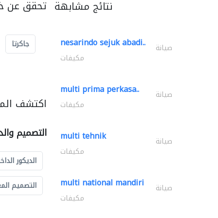
تحقق عن خد
نتائج مشابهة
nesarindo sejuk abadi..
جاكرتا
صيانة
مكيفات
multi prima perkasa..
صيانة
اكتشف المز
مكيفات
التصميم والد
multi tehnik
صيانة
مكيفات
الديكور الداخ
multi national mandiri
التصميم الم
صيانة
مكيفات