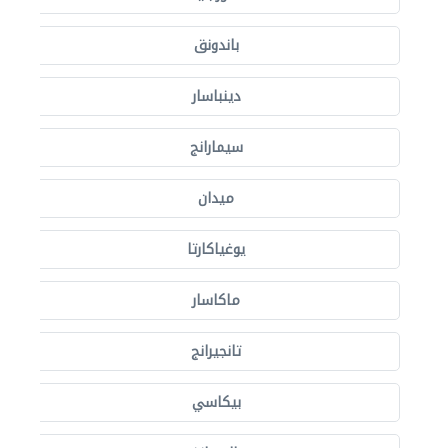
باندونق
دينباسار
سيمارانج
ميدان
يوغياكارتا
ماكاسار
تانجيرانج
بيكاسي