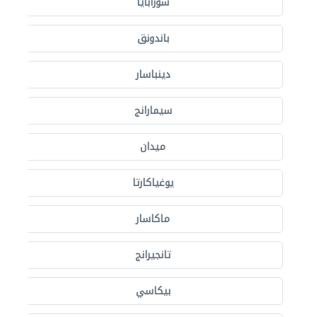
سورابايا
باندونق
دينباسار
سيمارانج
ميدان
يوغياكارتا
ماكاسار
تانجيرانج
بيكاسي