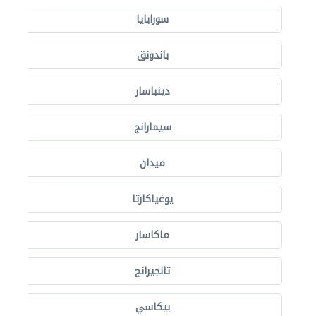
سورابايا
باندونق
دينباسار
سيمارانج
ميدان
يوغياكارتا
ماكاسار
تانجيرانج
بيكاسي