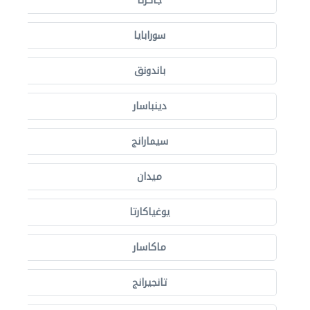
جاكرتا
سورابايا
باندونق
دينباسار
سيمارانج
ميدان
يوغياكارتا
ماكاسار
تانجيرانج