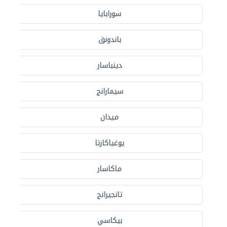
سورابايا
باندونق
دينباسار
سيمارانج
ميدان
يوغياكارتا
ماكاسار
تانجيرانج
بيكاسي