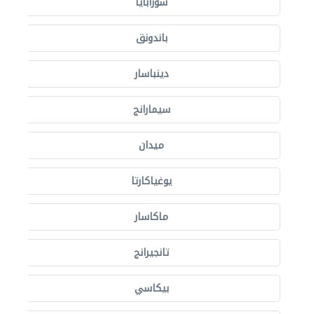
سورابايا
باندونق
دينباسار
سيمارانج
ميدان
يوغياكارتا
ماكاسار
تانجيرانج
بيكاسي