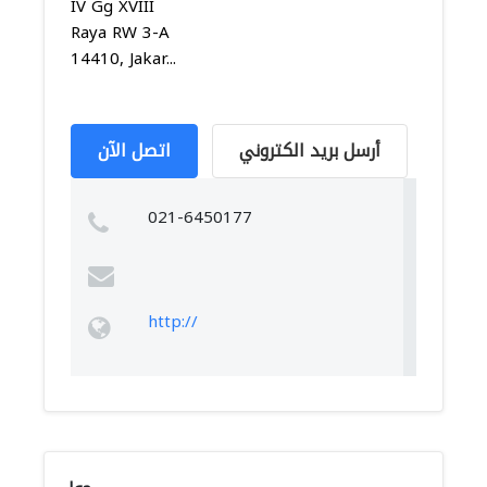
IV Gg XVIII
Raya RW 3-A
14410, Jakar...
أرسل بريد الكتروني
اتصل الآن
021-6450177
http://