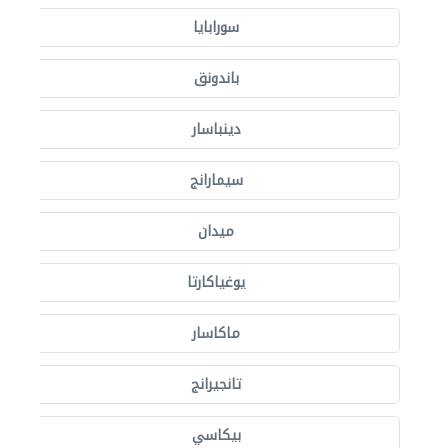
سورابايا
باندونق
دينباسار
سيمارانج
ميدان
يوغياكارتا
ماكاسار
تانجيرانج
بيكاسي