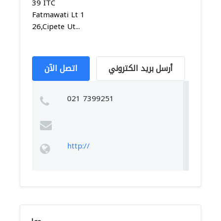
39 ITC
Fatmawati Lt 1
26,Cipete Ut...
أرسل بريد الكتروني
اتصل الآن
021 7399251
http://