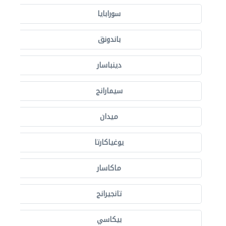
سورابايا
باندونق
دينباسار
سيمارانج
ميدان
يوغياكارتا
ماكاسار
تانجيرانج
بيكاسي