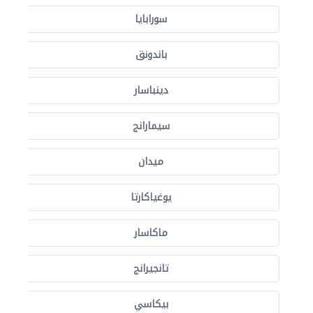
سورابايا
باندونق
دينباسار
سيمارانج
ميدان
يوغياكارتا
ماكاسار
تانجيرانج
بيكاسي