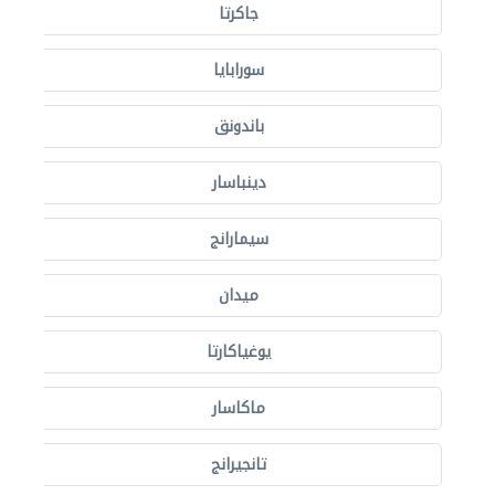
جاكرتا
سورابايا
باندونق
دينباسار
سيمارانج
ميدان
يوغياكارتا
ماكاسار
تانجيرانج