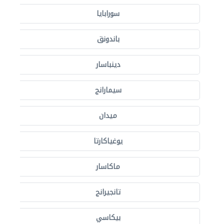
سورابايا
باندونق
دينباسار
سيمارانج
ميدان
يوغياكارتا
ماكاسار
تانجيرانج
بيكاسي