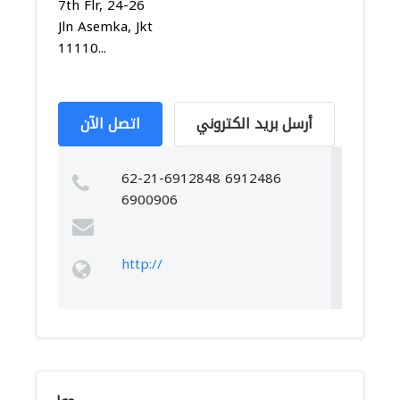
7th Flr, 24-26
Jln Asemka, Jkt
11110...
أرسل بريد الكتروني
اتصل الآن
62-21-6912848 6912486
6900906
http://