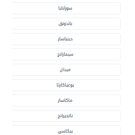
سورابايا
باندونق
دينباسار
سيمارانج
ميدان
يوغياكارتا
ماكاسار
تانجيرانج
بيكاسي