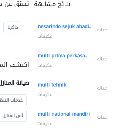
تحقق عن خد
نتائج مشابهة
nesarindo sejuk abadi..
جاكرتا
صيانة
مكيفات
multi prima perkasa..
صيانة
اكتشف المزي
مكيفات
صيانة المناز
multi tehnik
صيانة
مكيفات
خدمات التنظ
multi national mandiri
أمن المنازل
صيانة
مكيفات