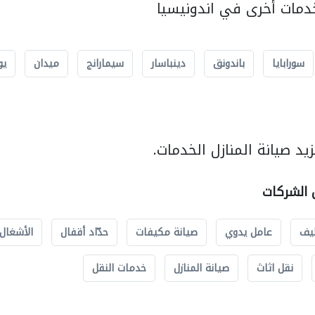
مات أخرى في اندونيسيا
سورابايا
باندونق
دينباسار
سيمارانج
ميدان
يو
د صيانة المنازل الخدمات.
ل الشركات
يف
عامل يدوي
صيانة مكيفات
حدّاد أقفال
الأشغال 
نقل اثاث
صيانة المنازل
خدمات النقل