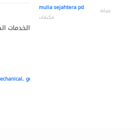
mulia sejahtera pd
صيانة
مكيفات
الخدمات ال
echanical..
geco mechanical and..
صيانة مكيفات