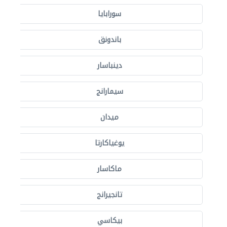
سورابايا
باندونق
دينباسار
سيمارانج
ميدان
يوغياكارتا
ماكاسار
تانجيرانج
بيكاسي