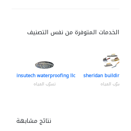
الخدمات المتوفرة من نفس التصنيف
insutech waterproofing llc
sheridan building con
تسرّب المياه
تسرّب المياه
نتائج مشابهة