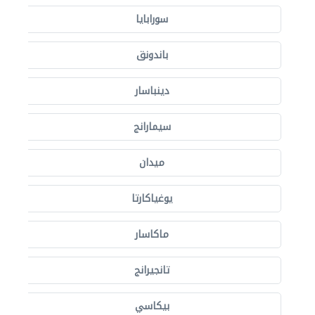
سورابايا
باندونق
دينباسار
سيمارانج
ميدان
يوغياكارتا
ماكاسار
تانجيرانج
بيكاسي