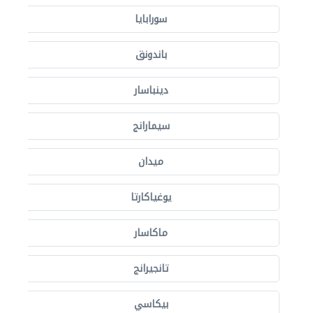
سورابايا
باندونق
دينباسار
سيمارانج
ميدان
يوغياكارتا
ماكاسار
تانجيرانج
بيكاسي