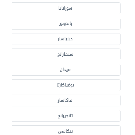
سورابايا
باندونق
دينباسار
سيمارانج
ميدان
يوغياكارتا
ماكاسار
تانجيرانج
بيكاسي