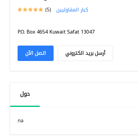
كبار المقاوليين
(5)
P.O. Box 4654 Kuwait Safat 13047
أرسل بريد الكتروني
اتصل الآن
حول
na