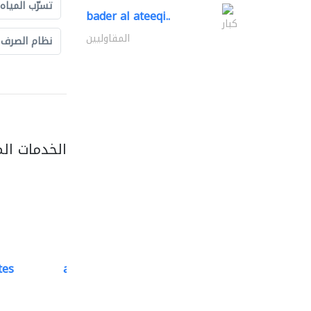
تسرّب المياه
bader al ateeqi..
كبار
المقاوليين
نظام الصرف
الخدمات ال
tes
accurate bldh cont..
كبار المقاوليين