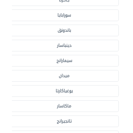
جاكرتا
سورابايا
باندونق
دينباسار
سيمارانج
ميدان
يوغياكارتا
ماكاسار
تانجيرانج