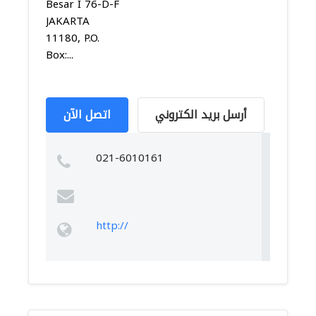
Besar I 76-D-F
JAKARTA
11180, P.O.
Box:...
أرسل بريد الكتروني
اتصل الآن
021-6010161
http://