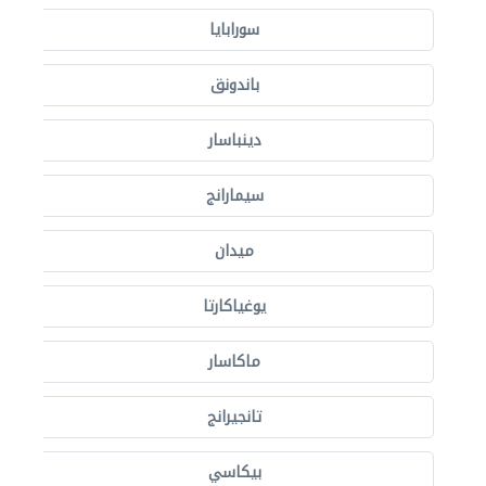
سورابايا
باندونق
دينباسار
سيمارانج
ميدان
يوغياكارتا
ماكاسار
تانجيرانج
بيكاسي