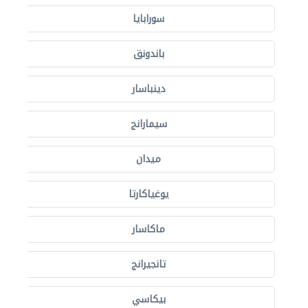
سورابايا
باندونق
دينباسار
سيمارانج
ميدان
يوغياكارتا
ماكاسار
تانجيرانج
بيكاسي