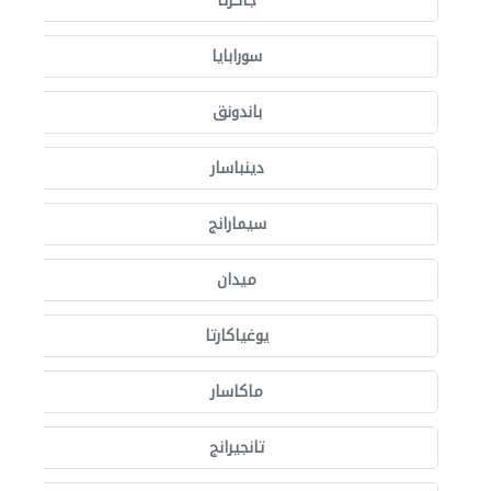
جاكرتا
سورابايا
باندونق
دينباسار
سيمارانج
ميدان
يوغياكارتا
ماكاسار
تانجيرانج