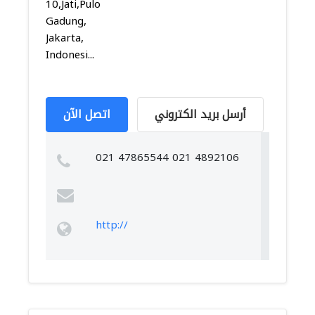
10,Jati,Pulo
Gadung,
Jakarta,
Indonesi...
أرسل بريد الكتروني
اتصل الآن
021 47865544 021 4892106
http://