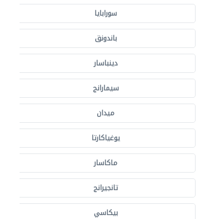
سورابايا
باندونق
دينباسار
سيمارانج
ميدان
يوغياكارتا
ماكاسار
تانجيرانج
بيكاسي