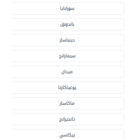
سورابايا
باندونق
دينباسار
سيمارانج
ميدان
يوغياكارتا
ماكاسار
تانجيرانج
بيكاسي