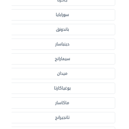
جاكرتا
سورابايا
باندونق
دينباسار
سيمارانج
ميدان
يوغياكارتا
ماكاسار
تانجيرانج