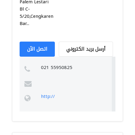
Palem Lestari
Bl C-
5/20,Cengkareng
Bar...
أرسل بريد الكتروني
اتصل الآن
021 55950825
http://