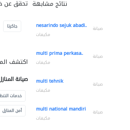
تحقق عن خد
نتائج مشابهة
nesarindo sejuk abadi..
جاكرتا
صيانة
مكيفات
multi prima perkasa..
صيانة
اكتشف المزي
مكيفات
صيانة المناز
multi tehnik
صيانة
مكيفات
خدمات التنظ
multi national mandiri
أمن المنازل
صيانة
مكيفات