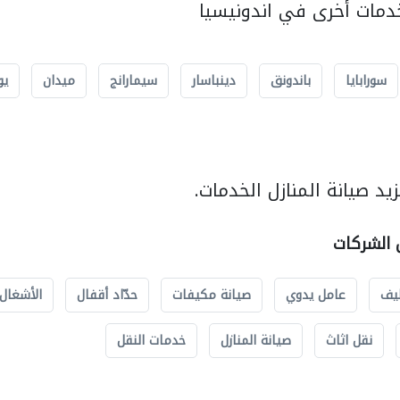
مات أخرى في اندونيسيا
سورابايا
باندونق
دينباسار
سيمارانج
ميدان
يو
د صيانة المنازل الخدمات.
ل الشركات
يف
عامل يدوي
صيانة مكيفات
حدّاد أقفال
الأشغال 
نقل اثاث
صيانة المنازل
خدمات النقل