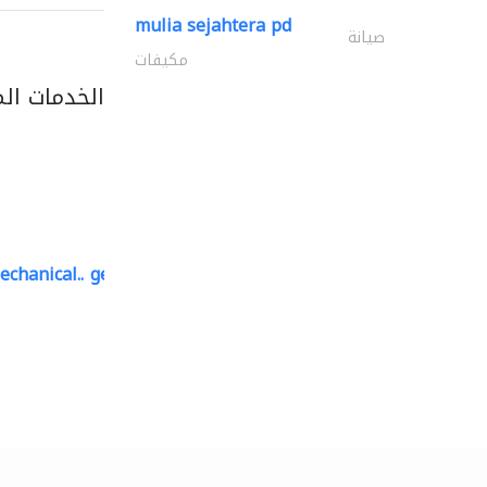
mulia sejahtera pd
صيانة
مكيفات
الخدمات ال
echanical..
geco mechanical and..
صيانة مكيفات