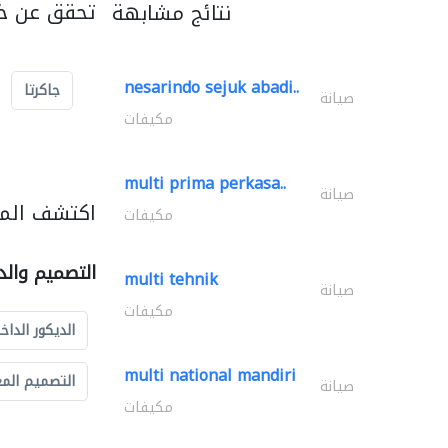
تحقق عن خد
نتائج مشابهة
nesarindo sejuk abadi..
جاكرتا
صيانة
مكيفات
multi prima perkasa..
صيانة
اكتشف المز
مكيفات
التصميم والد
multi tehnik
صيانة
مكيفات
الديكور الداخ
multi national mandiri
التصميم الم
صيانة
مكيفات