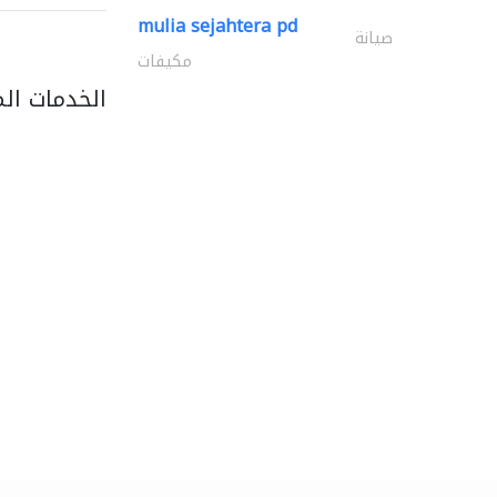
mulia sejahtera pd
صيانة
مكيفات
الخدمات ال
light house studio
التصوير الفوتوغرافي