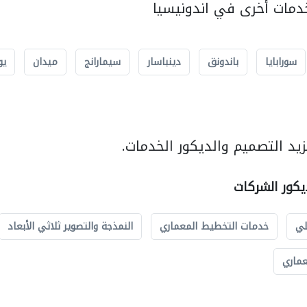
مات أخرى في اندونيسيا
سورابايا
باندونق
دينباسار
سيمارانج
ميدان
يو
يد التصميم والديكور الخدمات.
يكور الشركات
لي
خدمات التخطيط المعماري
النمذجة والتصوير ثلاثي الأبعاد
عماري