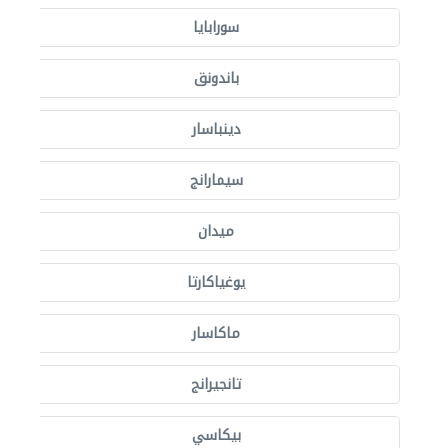
سورابايا
باندونق
دينباسار
سيمارانج
ميدان
يوغياكارتا
ماكاسار
تانجيرانج
بيكاسي