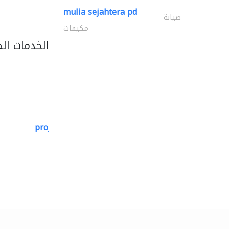
mulia sejahtera pd
صيانة
مكيفات
الخدمات ال
projeco contracting interior..
التصميم المعماري