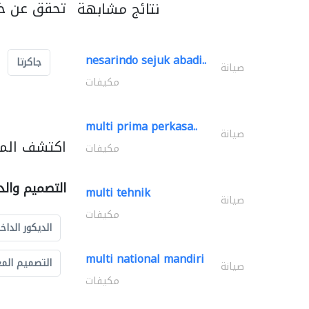
تحقق عن خد
نتائج مشابهة
nesarindo sejuk abadi..
جاكرتا
صيانة
مكيفات
multi prima perkasa..
صيانة
اكتشف المز
مكيفات
التصميم والد
multi tehnik
صيانة
مكيفات
الديكور الداخ
multi national mandiri
التصميم الم
صيانة
مكيفات