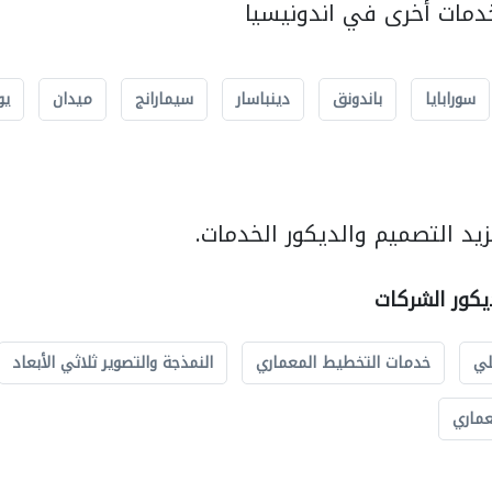
مات أخرى في اندونيسيا
سورابايا
باندونق
دينباسار
سيمارانج
ميدان
يو
يد التصميم والديكور الخدمات.
يكور الشركات
لي
خدمات التخطيط المعماري
النمذجة والتصوير ثلاثي الأبعاد
عماري