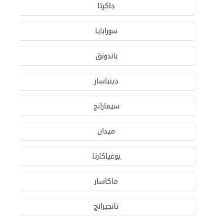
جاكرتا
سورابايا
باندونق
دينباسار
سيمارانج
ميدان
يوغياكارتا
ماكاسار
تانجيرانج