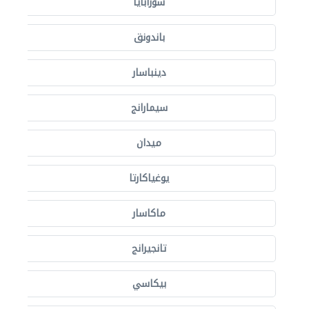
سورابايا
باندونق
دينباسار
سيمارانج
ميدان
يوغياكارتا
ماكاسار
تانجيرانج
بيكاسي