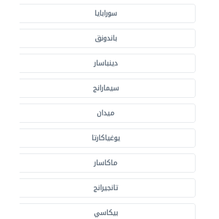
سورابايا
باندونق
دينباسار
سيمارانج
ميدان
يوغياكارتا
ماكاسار
تانجيرانج
بيكاسي