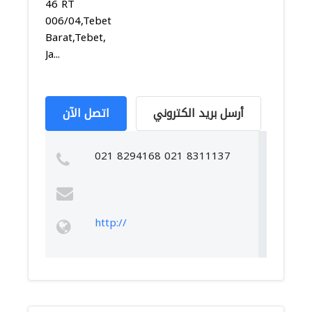
46 RT
006/04,Tebet
Barat,Tebet,
Ja...
أرسل بريد الكتروني
اتصل الآن
021 8294168 021 8311137
http://