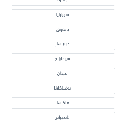
جاكرتا
سورابايا
باندونق
دينباسار
سيمارانج
ميدان
يوغياكارتا
ماكاسار
تانجيرانج