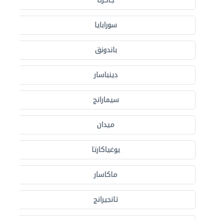
جاكرتا
سورابايا
باندونق
دينباسار
سيمارانج
ميدان
يوغياكارتا
ماكاسار
تانجيرانج