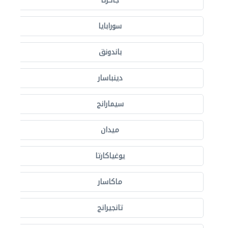
جاكرتا
سورابايا
باندونق
دينباسار
سيمارانج
ميدان
يوغياكارتا
ماكاسار
تانجيرانج