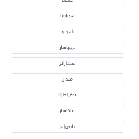
جاكرتا
سورابايا
باندونق
دينباسار
سيمارانج
ميدان
يوغياكارتا
ماكاسار
تانجيرانج