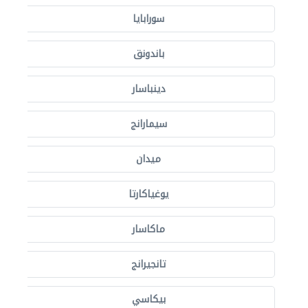
سورابايا
باندونق
دينباسار
سيمارانج
ميدان
يوغياكارتا
ماكاسار
تانجيرانج
بيكاسي