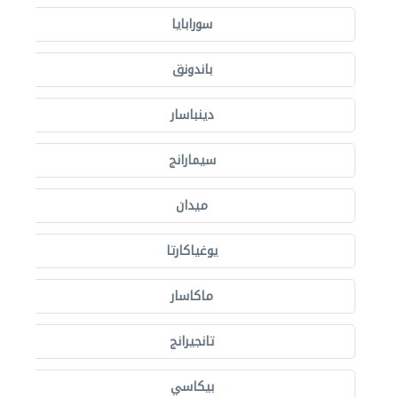
سورابايا
باندونق
دينباسار
سيمارانج
ميدان
يوغياكارتا
ماكاسار
تانجيرانج
بيكاسي