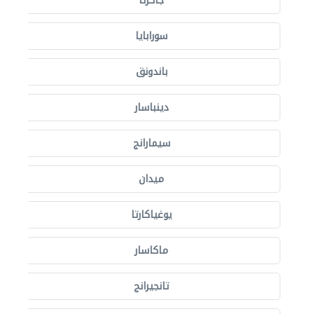
جاكرتا
سورابايا
باندونق
دينباسار
سيمارانج
ميدان
يوغياكارتا
ماكاسار
تانجيرانج