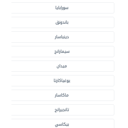
سورابايا
باندونق
دينباسار
سيمارانج
ميدان
يوغياكارتا
ماكاسار
تانجيرانج
بيكاسي