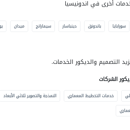
مات أخرى في اندونيسيا
سورابايا
باندونق
دينباسار
سيمارانج
ميدان
يو
يد التصميم والديكور الخدمات.
يكور الشركات
لي
خدمات التخطيط المعماري
النمذجة والتصوير ثلاثي الأبعاد
عماري