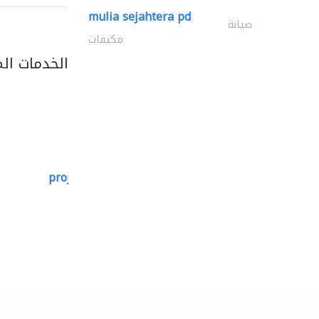
mulia sejahtera pd
صيانة
مكيفات
الخدمات ال
projeco contracting interior..
التصميم المعماري