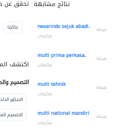
تحقق عن خد
نتائج مشابهة
nesarindo sejuk abadi..
جاكرتا
صيانة
مكيفات
multi prima perkasa..
صيانة
اكتشف المز
مكيفات
التصميم والد
multi tehnik
صيانة
مكيفات
الديكور الداخ
multi national mandiri
التصميم الم
صيانة
مكيفات