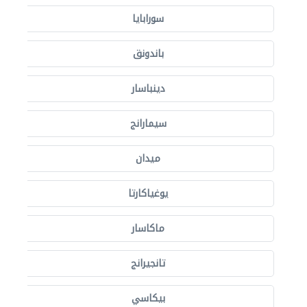
سورابايا
باندونق
دينباسار
سيمارانج
ميدان
يوغياكارتا
ماكاسار
تانجيرانج
بيكاسي