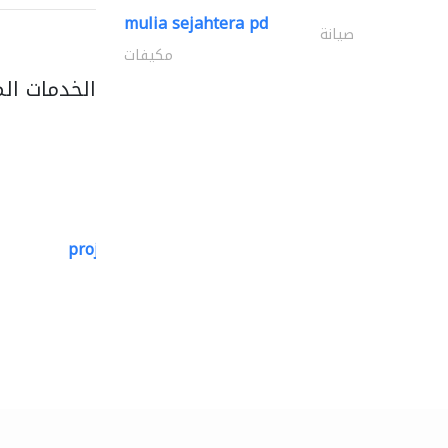
mulia sejahtera pd
صيانة
مكيفات
الخدمات ال
projeco contracting interior..
التصميم المعماري