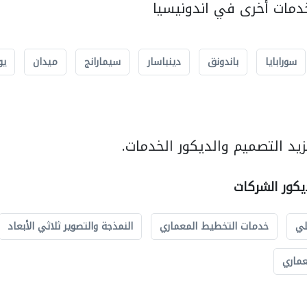
مات أخرى في اندونيسيا
سورابايا
باندونق
دينباسار
سيمارانج
ميدان
يو
يد التصميم والديكور الخدمات.
يكور الشركات
لي
خدمات التخطيط المعماري
النمذجة والتصوير ثلاثي الأبعاد
عماري