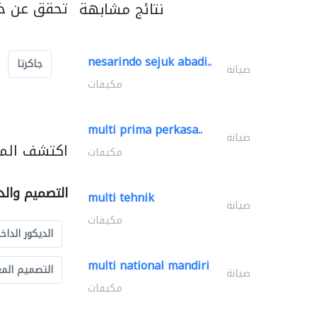
تحقق عن خد
نتائج مشابهة
nesarindo sejuk abadi..
جاكرتا
صيانة
مكيفات
multi prima perkasa..
صيانة
اكتشف المز
مكيفات
التصميم والد
multi tehnik
صيانة
مكيفات
الديكور الداخ
multi national mandiri
التصميم الم
صيانة
مكيفات