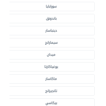
سورابايا
باندونق
دينباسار
سيمارانج
ميدان
يوغياكارتا
ماكاسار
تانجيرانج
بيكاسي