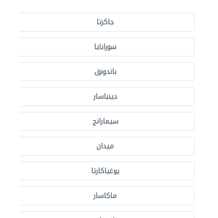
جاكرتا
سورابايا
باندونق
دينباسار
سيمارانج
ميدان
يوغياكارتا
ماكاسار