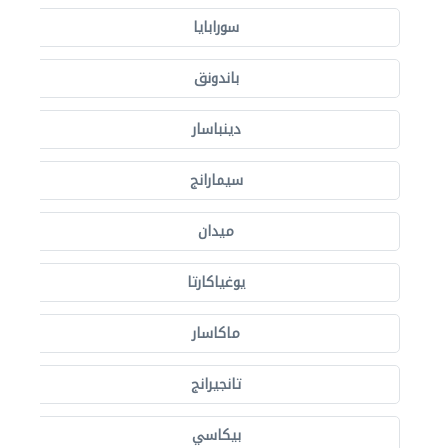
سورابايا
باندونق
دينباسار
سيمارانج
ميدان
يوغياكارتا
ماكاسار
تانجيرانج
بيكاسي